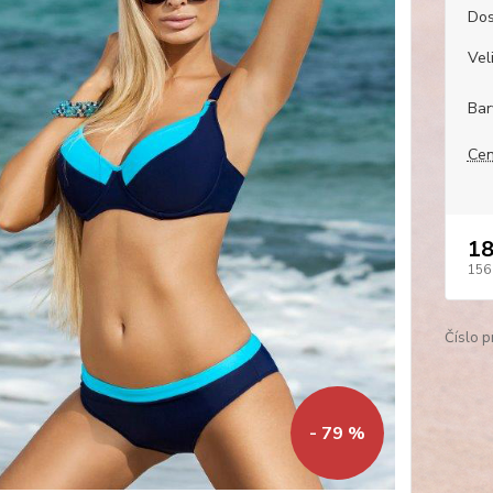
Dos
Veli
Bar
Cen
18
156
Číslo p
- 79 %