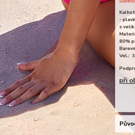
Objem 
Kalhot
- plavk
s veli
Materi
80% p
Barevn
Ve
Podprs
při 
Původ