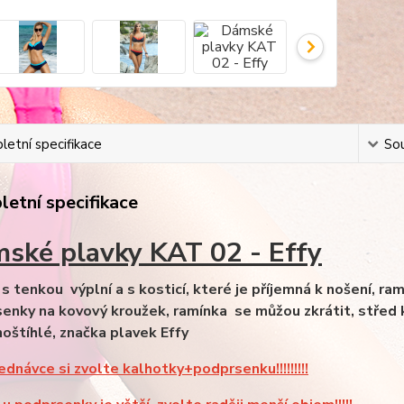
etní specifikace
Sou
etní specifikace
ské plavky KAT 02 - Effy
s tenkou výplní a s kosticí, které je příjemná k nošení, ramí
enky na kovový kroužek, ramínka se můžou zkrátit, střed koš
noštíhlé, značka plavek Effy
jednávce si zvolte kalhotky+podprsenku!!!!!!!!!