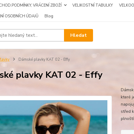
CHOD.PODMÍNKY, VRÁCENÍ ZBOŽÍ
VELIKOSTNÍ TABULKY
VELKO
NÍ OSOBNÍCH ÚDAJŮ
Blog
Hledat
lavky
Dámské plavky KAT 02 - Effy
ké plavky KAT 02 - Effy
Dámské
které j
napoju
střed k
plnoští