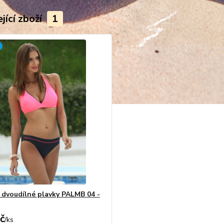
jící zboží
1
dvoudílné plavky PALMB 04 -
č
/
ks