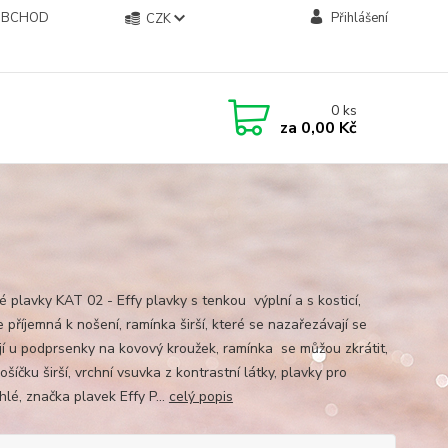
OBCHOD
Přihlášení
CZK
0
ks
za
0,00 Kč
 plavky KAT 02 - Effy plavky s tenkou výplní a s kosticí,
e příjemná k nošení, ramínka širší, které se nazařezávají se
jí u podprsenky na kovový kroužek, ramínka se můžou zkrátit,
ošíčku širší, vrchní vsuvka z kontrastní látky, plavky pro
hlé, značka plavek Effy P...
celý popis