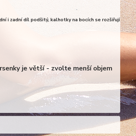
í i zadní díl podšitý, kalhotky na bocích se rozšiřují
kalhotky
senky je větší - zvolte menší objem