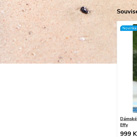
Souvise
Novinka
Dámské 
Effy
999 K