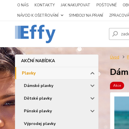
O NÁS
KONTAKTY
JAK NAKUPOVAT
POŠTOVNÉ
OB
NÁVOD K OŠETŘOVÁNÍ
SYMBOLY NA PRANÍ
ZPRACOVÁ
Úvod
P
AKČNÍ NABÍDKA
Dáms
Plavky
Dámské plavky
Akce
Dětské plavky
Pánské plavky
Výprodej plavky