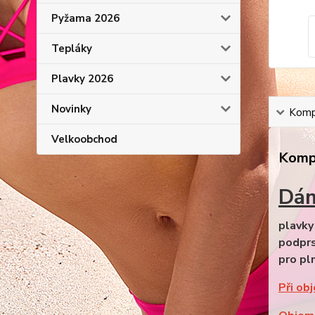
Pyžama 2026
Tepláky
Plavky 2026
Novinky
Kompl
Velkoobchod
Kompl
Dám
plavky 
podprs
pro pl
Při ob