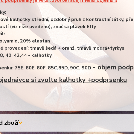
u podprsenky je větší, zvolte raději menší objem!!!!!
ky:
ové kalhotky střední, ozdobný pruh z kontrastní látky, předn
kostí (viz níže uvedeno), značka plavek Effy
ál:
olyamid, 20% elastan
é provedení: tmavě šedá + oranž, tmavě modrá+tyrkys
l.: 38, 40, 42,44 - 
- objem podpr
enka: 75E, 80E, 80F, 85C,85D, 90C, 90D
objednávce si zvolte kalhotky +podprsenku
 zboží