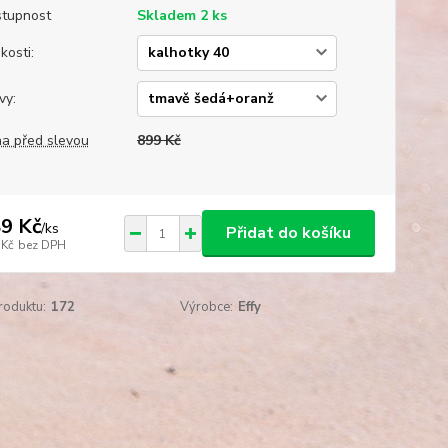
tupnost
Skladem 2 ks
kosti:
vy:
a před slevou
899 Kč
9 Kč
/
ks
Přidat do košíku
 Kč
bez DPH
roduktu:
172
Výrobce:
Effy