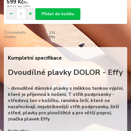
599 Kč
/
ks
495 Kč
bez DPH
Přidat do košíku
Číslo produktu:
221
Výrobce:
Effy
Kompletní specifikace
Dvoudílné plavky DOLOR - Effy
- dvoudílné dámské plavky s měkkou tenkou výplní,
které je příjemná k nošení, T střih podprsenky -
středový šev v košíčku, ramínka širší, které se
nazařezávají, nejoblíbenější střih podprsenky, širší
střed, plavky pro plnoštíhlé a pro větší poprsí,
značka plavek Effy