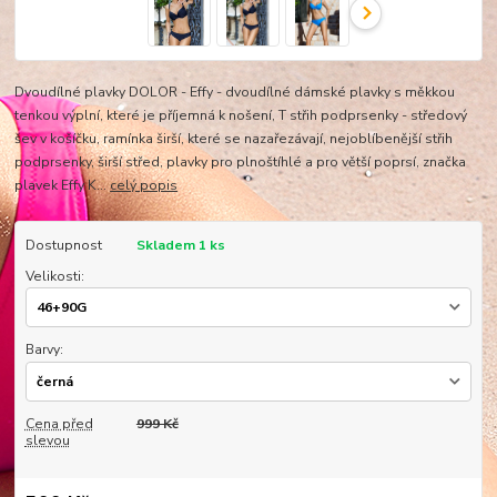
Dvoudílné plavky DOLOR - Effy - dvoudílné dámské plavky s měkkou
tenkou výplní, které je příjemná k nošení, T střih podprsenky - středový
šev v košíčku, ramínka širší, které se nazařezávají, nejoblíbenější střih
podprsenky, širší střed, plavky pro plnoštíhlé a pro větší poprsí, značka
plavek Effy K...
celý popis
Dostupnost
Skladem 1 ks
Velikosti:
Barvy:
Cena před
999 Kč
slevou