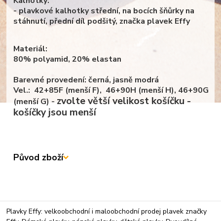
Kalhotky:
- plavkové kalhotky střední, na bocích šňůrky na
stáhnutí, přední díl podšitý, značka plavek Effy
Materiál:
80% polyamid, 20% elastan
Barevné provedení: černá, jasně modrá
Vel.: 42+85F (menší F), 46+90H (menší H), 46+90G
zvolte větší velikost košíčku -
(menší G) -
košíčky jsou menší
Původ zboží
Plavky Effy: velkoobchodní i maloobchodní prodej plavek značky