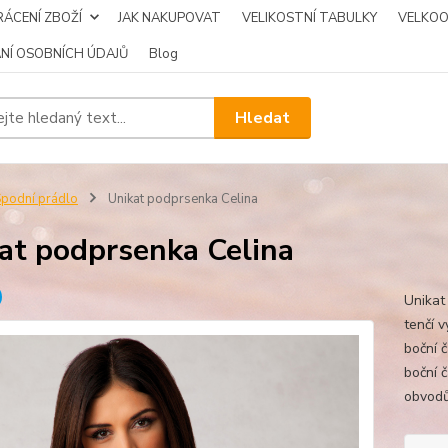
ÁCENÍ ZBOŽÍ
JAK NAKUPOVAT
VELIKOSTNÍ TABULKY
VELKO
NÍ OSOBNÍCH ÚDAJŮ
Blog
Hledat
podní prádlo
Unikat podprsenka Celina
at podprsenka Celina
Unikat
tenčí v
boční 
boční 
obvodů 