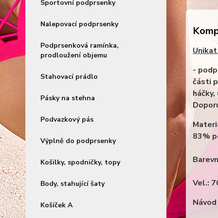
Sportovní podprsenky
Nalepovací podprsenky
Kompl
Podprsenková ramínka,
Unikat
prodloužení objemu
- podpr
Stahovací prádlo
části 
háčky,
Pásky na stehna
Doporu
Podvazkový pás
Materi
83% po
Výplně do podprsenky
Barevn
Košilky, spodničky, topy
Vel.: 
Body, stahující šaty
Návod 
Košíček A