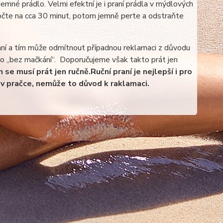
emné prádlo. Velmi efektní je i praní prádla v mýdlových
očte na cca 30 minut, potom jemně perte a odstraňte
aní a tím může odmítnout případnou reklamaci z důvodu
ebo „bez mačkání“. Doporučujeme však takto prát jen
 se musí prát jen ručně.
Ruční praní je nejlepší i pro
v pračce, nemůže to důvod k raklamaci.