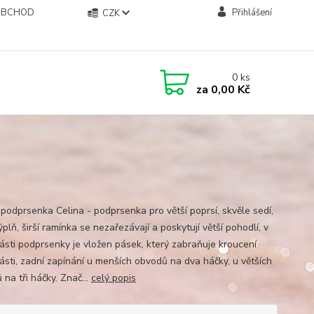
OBCHOD
Přihlášení
CZK
0
ks
za
0,00 Kč
 podprsenka Celina - podprsenka pro větší poprsí, skvěle sedí,
ýplň, širší ramínka se nezařezávají a poskytují větší pohodlí, v
části podprsenky je vložen pásek, který zabraňuje kroucení
části, zadní zapínání u menších obvodů na dva háčky, u větších
na tři háčky. Znač...
celý popis