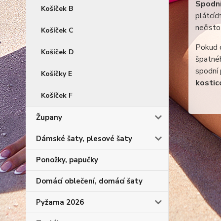
Spodní
Košíček B
plátcíc
nečisto
Košíček C
Pokud d
Košíček D
špatnéh
spodní
Košíčky E
kostic
Košíček F
Župany
Dámské šaty, plesové šaty
Ponožky, papučky
Domácí oblečení, domácí šaty
Pyžama 2026