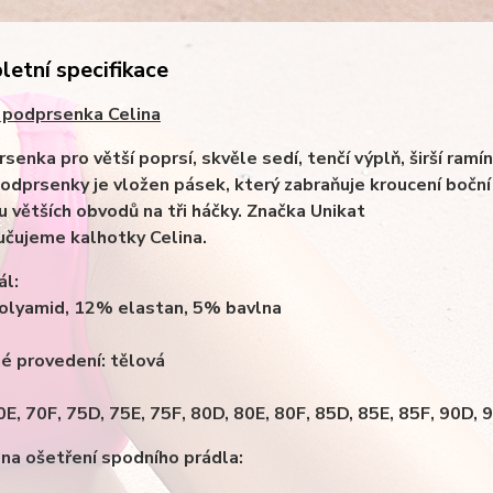
etní specifikace
 podprsenka Celina
senka pro větší poprsí, skvěle sedí, tenčí výplň, širší ramí
podprsenky je vložen pásek, který zabraňuje kroucení boční
 u větších obvodů na tři háčky. Značka Unikat
čujeme kalhotky Celina.
ál:
lyamid, 12% elastan, 5% bavlna
é provedení: tělová
70E, 70F, 75D, 75E, 75F, 80D, 80E, 80F, 85D, 85E, 85F, 90D, 
na ošetření spodního prádla: