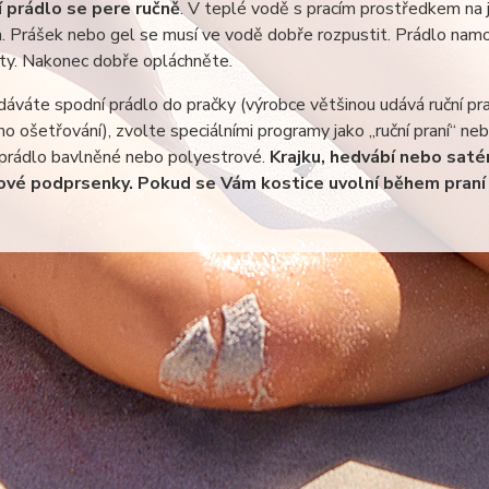
 prádlo se pere ručně
. V teplé vodě s pracím prostředkem na j
h. Prášek nebo gel se musí ve vodě dobře rozpustit. Prádlo nam
ty. Nakonec dobře opláchněte.
áváte spodní prádlo do pračky (výrobce většinou udává ruční pr
o ošetřování), zvolte speciálními programy jako „ruční praní“ n
 prádlo bavlněné nebo polyestrové.
Krajku, hedvábí nebo satén
ové podprsenky. Pokud se Vám kostice uvolní během praní 