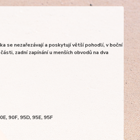
nka se nezařezávají a poskytují větší pohodlí, v boční
 části, zadní zapínání u menších obvodů na dva
90E, 90F, 95D, 95E, 95F