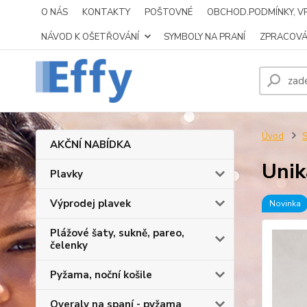
O NÁS
KONTAKTY
POŠTOVNÉ
OBCHOD.PODMÍNKY, VR
NÁVOD K OŠETŘOVÁNÍ
SYMBOLY NA PRANÍ
ZPRACOVÁ
Úvod
S
AKČNÍ NABÍDKA
Unik
Plavky
Výprodej plavek
Novinka
Plážové šaty, sukně, pareo,
čelenky
Pyžama, noční košile
Overaly na spaní - pyžama