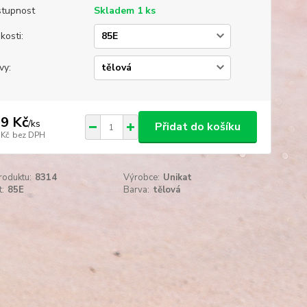
tupnost
Skladem 1 ks
kosti:
vy:
9 Kč
/
ks
Přidat do košíku
 Kč
bez DPH
roduktu:
8314
Výrobce:
Unikat
t:
85E
Barva:
tělová