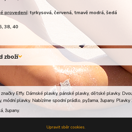
é provedení
: tyrkysová, červená, tmavě modrá, šedá
36, 38, 40
 zboží
značky Effy. Dámské plavky, pánské plavky, dětské plavky. Dvoudí
ky, módní plavky. Nabízíme spodní prádlo, pyžama, župany. Plavky 2
á, župany.
Upravit sběr cookies.