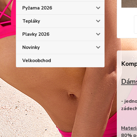
Pyžama 2026
Tepláky
Plavky 2026
Novinky
Velkoobchod
Kompl
Dáms
- jedno
zádech
Materi
80% p