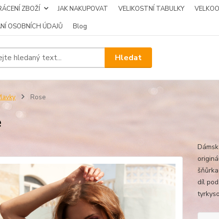
ÁCENÍ ZBOŽÍ
JAK NAKUPOVAT
VELIKOSTNÍ TABULKY
VELKO
NÍ OSOBNÍCH ÚDAJŮ
Blog
Hledat
lavky
Rose
e
Dámské
originá
šňůrka
díl po
tyrkys