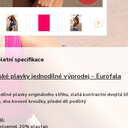
etní specifikace
ké plavky jednodílné výprodej - Eurofala
dílné plavky originálního střihu, zlatá kontrastní dvojitá š
, dva kovové kroužky, přední díl podšitý
ál:
olyamid, 20% elastan