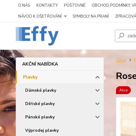
O NÁS
KONTAKTY
POŠTOVNÉ
OBCHOD.PODMÍNKY, VR
NÁVOD K OŠETŘOVÁNÍ
SYMBOLY NA PRANÍ
ZPRACOVÁ
Úvod
P
AKČNÍ NABÍDKA
Ros
Plavky
Dámské plavky
Akce
Dětské plavky
Pánské plavky
Výprodej plavky