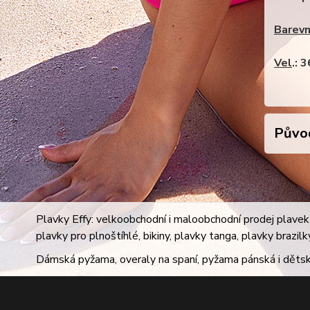
Barevn
Vel
.: 
Původ
Plavky Effy: velkoobchodní i maloobchodní prodej plavek 
plavky pro plnoštíhlé, bikiny, plavky tanga, plavky brazil
Dámská pyžama, overaly na spaní, pyžama pánská i dětsk