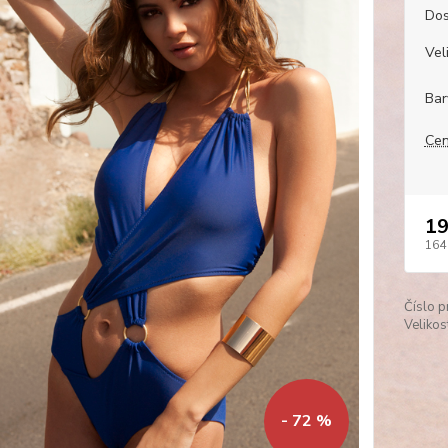
Dos
Veli
Bar
Cen
19
164
Číslo p
Velikos
- 72 %