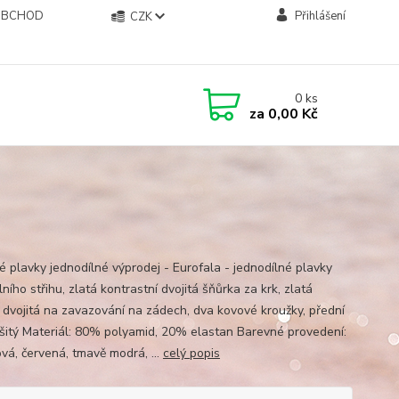
OBCHOD
Přihlášení
CZK
0
ks
za
0,00 Kč
 plavky jednodílné výprodej - Eurofala - jednodílné plavky
lního střihu, zlatá kontrastní dvojitá šňůrka za krk, zlatá
 dvojitá na zavazování na zádech, dva kovové kroužky, přední
dšitý Materiál: 80% polyamid, 20% elastan Barevné provedení:
ová, červená, tmavě modrá, ...
celý popis