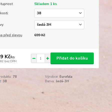
tupnost
Skladem 1 ks
kosti:
vy:
a před slevou
699 Kč
9 Kč
/
ks
Přidat do košíku
 Kč
bez DPH
roduktu:
78
Výrobce:
Eurofala
t:
38
Barva:
šedá-3H