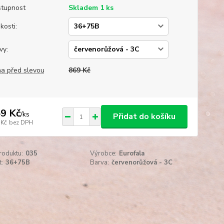
tupnost
Skladem 1 ks
kosti:
vy:
a před slevou
869 Kč
9 Kč
/
ks
Přidat do košíku
 Kč
bez DPH
roduktu:
035
Výrobce:
Eurofala
t:
36+75B
Barva:
červenorůžová - 3C