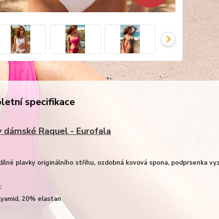
etní specifikace
y dámské Raquel - Eurofala
dílné plavky originálního střihu, ozdobná kovová spona, podprsenka vy
:
yamid, 20% elastan