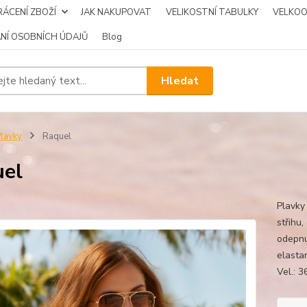
ÁCENÍ ZBOŽÍ
JAK NAKUPOVAT
VELIKOSTNÍ TABULKY
VELKO
NÍ OSOBNÍCH ÚDAJŮ
Blog
Hledat
lavky
Raquel
el
Plavky
střihu
odepnu
elasta
Vel.: 