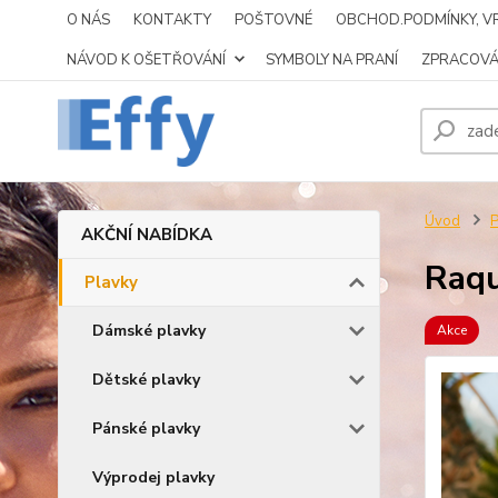
O NÁS
KONTAKTY
POŠTOVNÉ
OBCHOD.PODMÍNKY, VR
NÁVOD K OŠETŘOVÁNÍ
SYMBOLY NA PRANÍ
ZPRACOVÁ
Úvod
P
AKČNÍ NABÍDKA
Raqu
Plavky
Dámské plavky
Akce
Dětské plavky
Pánské plavky
Výprodej plavky