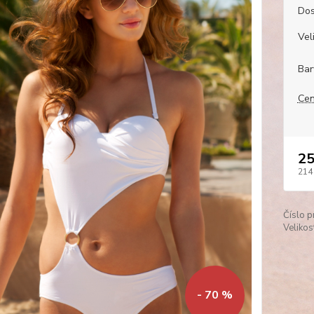
Dos
Veli
Bar
Cen
25
214
Číslo p
Velikos
- 70 %