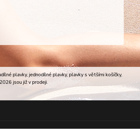
lné plavky, jednodílné plavky, plavky s většími košíčky,
026 jsou již v prodeji.
Vytvořeno na
Eshop-rychle.cz