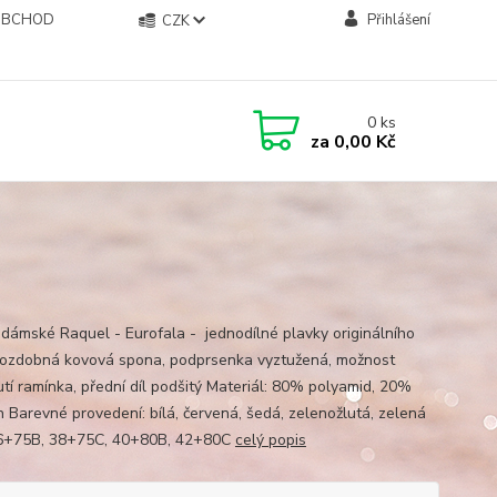
OBCHOD
Přihlášení
CZK
0
ks
za
0,00 Kč
 dámské Raquel - Eurofala - jednodílné plavky originálního
, ozdobná kovová spona, podprsenka vyztužená, možnost
tí ramínka, přední díl podšitý Materiál: 80% polyamid, 20%
n Barevné provedení: bílá, červená, šedá, zelenožlutá, zelená
36+75B, 38+75C, 40+80B, 42+80C
celý popis