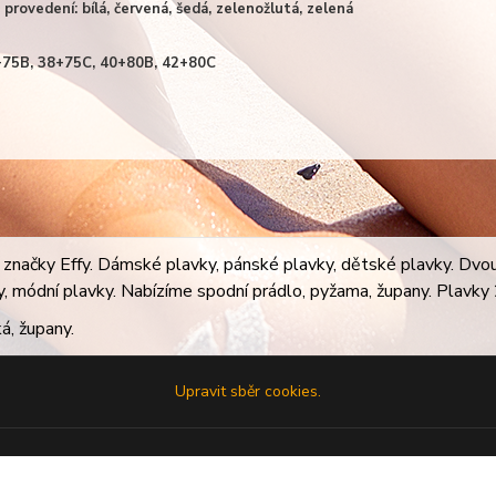
provedení: bílá, červená, šedá, zelenožlutá, zelená
6+75B, 38+75C, 40+80B, 42+80C
značky Effy. Dámské plavky, pánské plavky, dětské plavky. Dvoudí
ky, módní plavky. Nabízíme spodní prádlo, pyžama, župany. Plavky 2
á, župany.
Upravit sběr cookies.