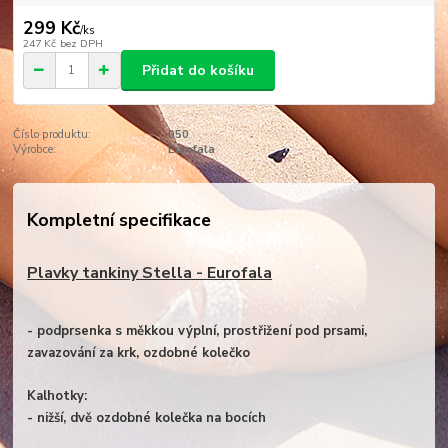
299 Kč
/
ks
247 Kč
bez DPH
Přidat do košíku
Číslo produktu:
050
Výrobce:
Eurofala
Kompletní specifikace
Plavky tankiny Stella - Eurofala
- podprsenka s měkkou výplní, prostřižení pod prsami,
zavazování za krk, ozdobné kolečko
Kalhotky:
- nižší, dvě ozdobné kolečka na bocích