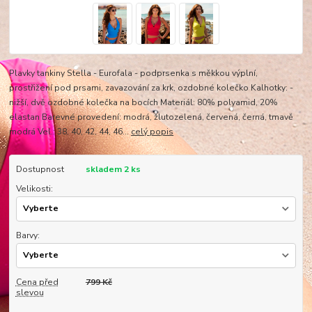
Plavky tankiny Stella - Eurofala - podprsenka s měkkou výplní,
prostřižení pod prsami, zavazování za krk, ozdobné kolečko Kalhotky: -
nižší, dvě ozdobné kolečka na bocích Materiál: 80% polyamid, 20%
elastan Barevné provedení: modrá, žlutozelená, červená, černá, tmavě
modrá Vel.: 38, 40, 42, 44, 46...
celý popis
Dostupnost
skladem 2 ks
Velikosti:
Barvy:
Cena před
799 Kč
slevou