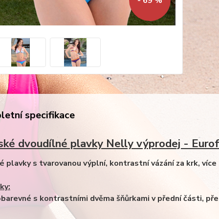
- 69 %
etní specifikace
ké dvoudílné plavky Nelly výprodej - Eurof
 plavky s tvarovanou výplní, kontrastní vázání za krk, více 
ky:
obarevné s kontrastními dvěma šňůrkami v přední části, pře