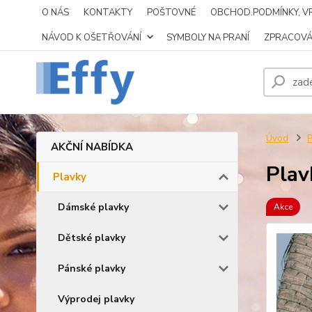
O NÁS
KONTAKTY
POŠTOVNÉ
OBCHOD.PODMÍNKY, VR
NÁVOD K OŠETŘOVÁNÍ
SYMBOLY NA PRANÍ
ZPRACOVÁ
Úvod
P
AKČNÍ NABÍDKA
Plav
Plavky
Dámské plavky
Akce
Dětské plavky
Pánské plavky
Výprodej plavky