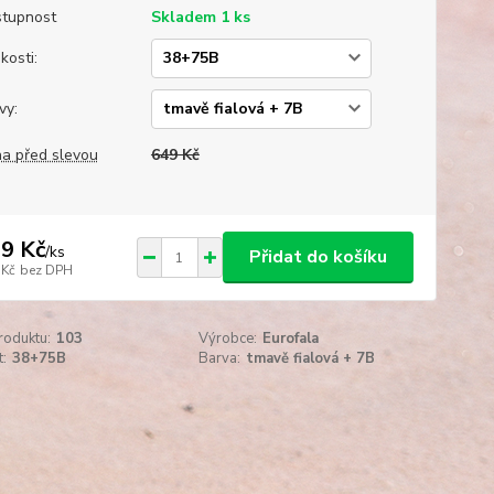
tupnost
Skladem 1 ks
kosti:
vy:
a před slevou
649 Kč
9 Kč
/
ks
Přidat do košíku
 Kč
bez DPH
roduktu:
103
Výrobce:
Eurofala
t:
38+75B
Barva:
tmavě fialová + 7B