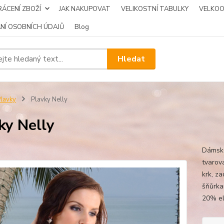
ÁCENÍ ZBOŽÍ
JAK NAKUPOVAT
VELIKOSTNÍ TABULKY
VELKO
NÍ OSOBNÍCH ÚDAJŮ
Blog
Hledat
lavky
Plavky Nelly
ky Nelly
Dámské
tvarova
krk, z
šňůrka
20% el