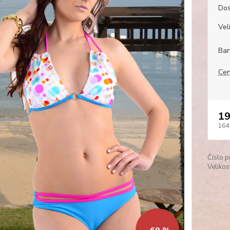
Dos
Veli
Bar
Cen
19
164
Číslo p
Velikos