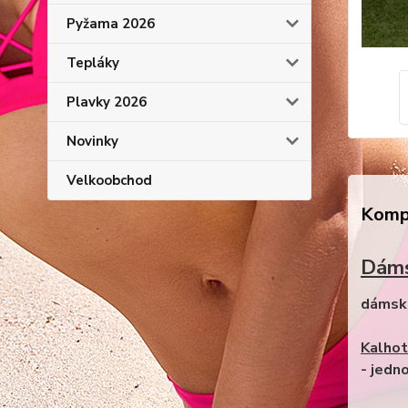
Pyžama 2026
Tepláky
Plavky 2026
Novinky
Velkoobchod
Kompl
Dáms
dámské
Kalhot
- jedn