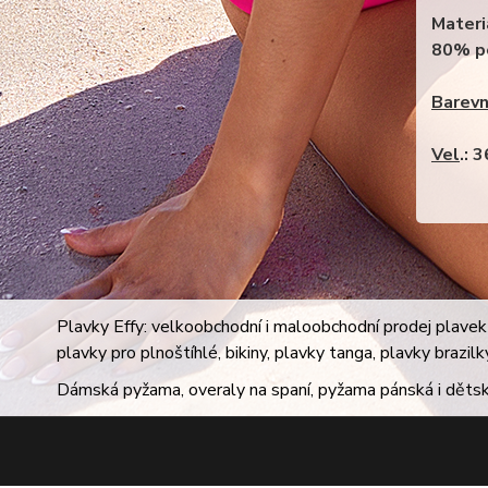
Materi
80% p
Barev
Vel
.: 
Plavky Effy: velkoobchodní i maloobchodní prodej plavek 
plavky pro plnoštíhlé, bikiny, plavky tanga, plavky brazil
Dámská pyžama, overaly na spaní, pyžama pánská i dětsk