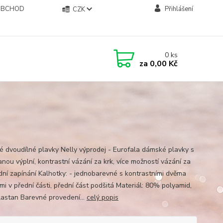
OBCHOD
Přihlášení
CZK
0
ks
za
0,00 Kč
 dvoudílné plavky Nelly výprodej - Eurofala dámské plavky s
nou výplní, kontrastní vázání za krk, více možností vázání za
adní zapínání Kalhotky: - jednobarevné s kontrastními dvěma
mi v přední části, přední část podšitá Materiál: 80% polyamid,
astan Barevné provedení...
celý popis