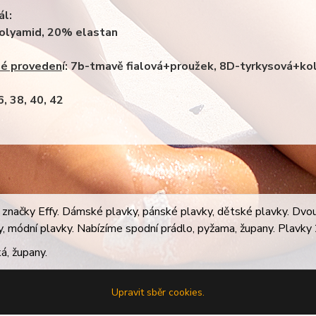
ál:
olyamid, 20% elastan
né proveden
í: 7b-tmavě fialová+proužek, 8D-tyrkysová+ko
36, 38, 40, 42
značky Effy. Dámské plavky, pánské plavky, dětské plavky. Dvoudí
ky, módní plavky. Nabízíme spodní prádlo, pyžama, župany. Plavky 2
á, župany.
Upravit sběr cookies.