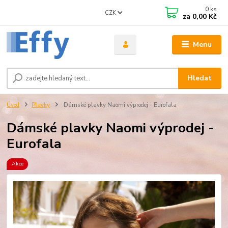
0
ks
CZK
za
0,00 Kč
Menu
Hledat
Úvod
Plavky
Dámské plavky Naomi výprodej - Eurofala
Dámské plavky Naomi výprodej -
Eurofala
Akce