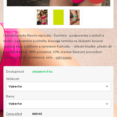
Dámské plavky Naomi výprodej - Eurofala - podprsenka s výztuží a
kosticí, vyjímatelné polštářky, klasické ramínka na zkrácení, kovové
ozdoby mezi košíčkem a ramínkem Kalhotky: - střední hladké, přední díl
podšitý Materiál: 80% polyamid, 20% elastan Barevné provedení:
červenorůžová, smetanová, zele...
celý popis
Dostupnost
skladem 5 ks
Velikosti:
Barvy:
Cena před
669 Kč