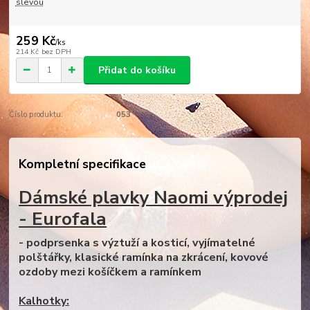
slevou
259 Kč
/
ks
214 Kč
bez DPH
Přidat do košíku
Číslo produktu:
053
Kompletní specifikace
Dámské plavky Naomi výprodej
- Eurofala
- podprsenka s výztuží a kosticí, vyjímatelné
polštářky, klasické ramínka na zkrácení, kovové
ozdoby mezi košíčkem a ramínkem
Kalhotky: