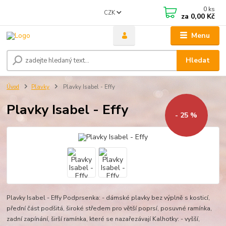
0
ks
CZK
za
0,00 Kč
Menu
Hledat
Úvod
Plavky
Plavky Isabel - Effy
Plavky Isabel - Effy
- 25 %
Plavky Isabel - Effy Podprsenka: - dámské plavky bez výplně s kosticí,
přední část podšitá, široké středem pro větší poprsí, posuvné ramínka,
zadní zapínání, širší ramínka, které se nazařezávají Kalhotky: - vyšší,