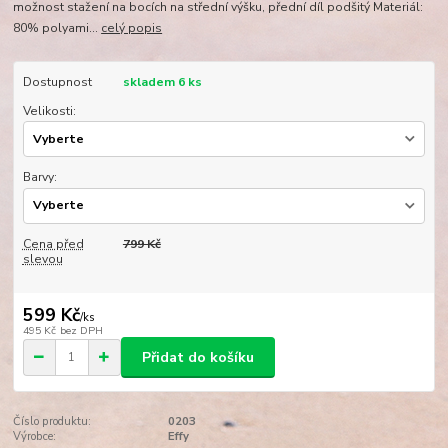
možnost stažení na bocích na střední výšku, přední díl podšitý Materiál:
80% polyami...
celý popis
Dostupnost
skladem 6 ks
Velikosti:
Barvy:
Cena před
799 Kč
slevou
599 Kč
/
ks
495 Kč
bez DPH
Přidat do košíku
Číslo produktu:
0203
Výrobce:
Effy