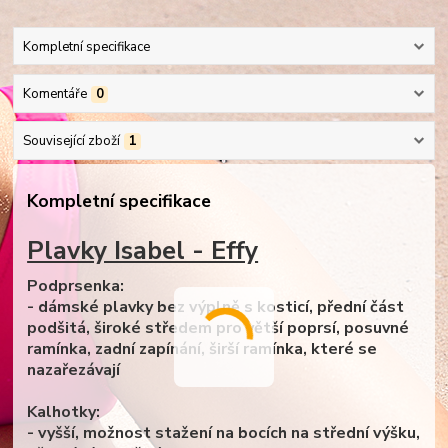
Kompletní specifikace
Komentáře
0
Související zboží
1
Kompletní specifikace
Plavky Isabel - Effy
Podprsenka:
- dámské plavky bez výplně s kosticí, přední část
podšitá, široké středem pro větší poprsí, posuvné
ramínka, zadní zapínání, širší ramínka, které se
nazařezávají
Kalhotky:
- vyšší, možnost stažení na bocích na střední výšku,