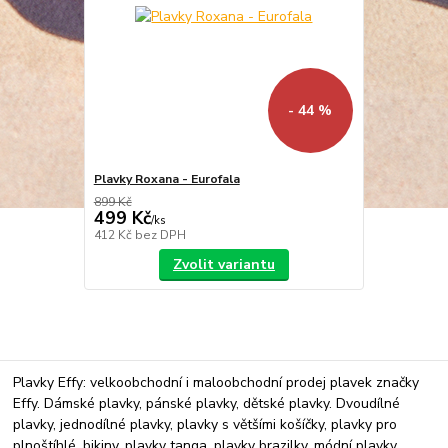
- 44 %
Plavky Roxana - Eurofala
899 Kč
499 Kč
/
ks
412 Kč
bez DPH
Zvolit variantu
Plavky Effy: velkoobchodní i maloobchodní prodej plavek značky
Effy. Dámské plavky, pánské plavky, dětské plavky. Dvoudílné
plavky, jednodílné plavky, plavky s většími košíčky, plavky pro
plnoštíhlé, bikiny, plavky tanga, plavky brazilky, módní plavky.