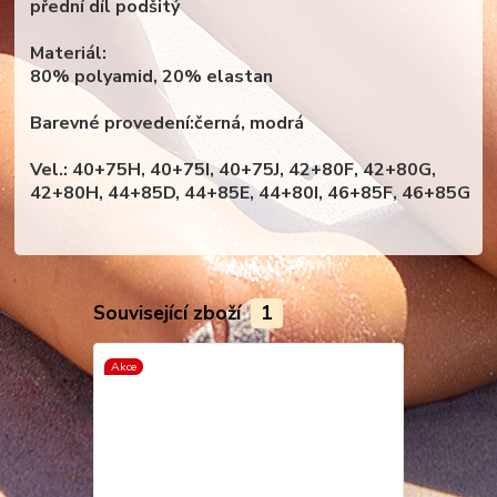
přední díl podšitý
Materiál:
80% polyamid, 20% elastan
Barevné provedení:černá, modrá
Vel.: 40+75H, 40+75I, 40+75J, 42+80F, 42+80G,
42+80H, 44+85D, 44+85E, 44+80I, 46+85F, 46+85G
Související zboží
1
Akce