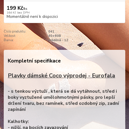
199 Kč
/
ks
164 Kč
bez DPH
Momentálně není k dispozici
Číslo produktu:
041
Velikost:
40+80B
Barva:
měděná - 1Z
Kompletní specifikace
Plavky dámské Coco výprodej - Eurofala
- s tenkou výztuží , která se dá vytáhnout, střed i
boky vyztužené umělohmotnými pásky, pro lepší
držení tvaru, bez ramínek, střed ozdobný zip, zadní
zapínání
Kalhotky:
- nižší, na bocích zavazování