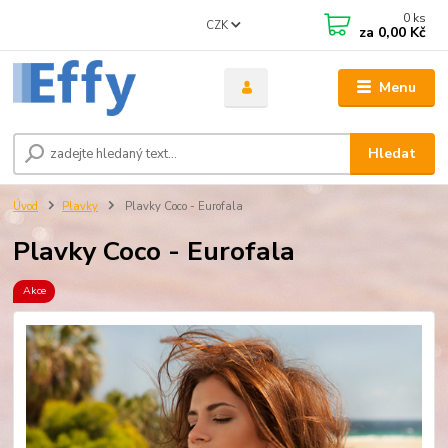
0
ks
CZK
za
0,00 Kč
Menu
Hledat
Úvod
Plavky
Plavky Coco - Eurofala
Plavky Coco - Eurofala
Akce