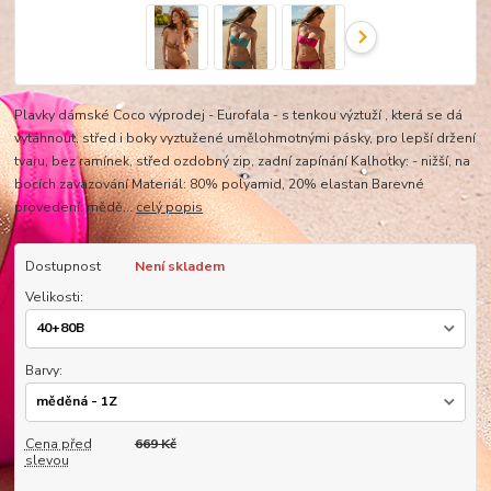
Plavky dámské Coco výprodej - Eurofala - s tenkou výztuží , která se dá
vytáhnout, střed i boky vyztužené umělohmotnými pásky, pro lepší držení
tvaru, bez ramínek, střed ozdobný zip, zadní zapínání Kalhotky: - nižší, na
bocích zavazování Materiál: 80% polyamid, 20% elastan Barevné
provedení: mědě...
celý popis
Dostupnost
Není skladem
Velikosti:
Barvy:
Cena před
669 Kč
slevou