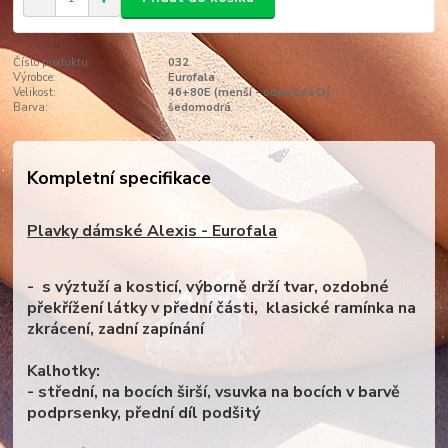
Číslo produktu:
032
Výrobce:
Eurofala
Velikost:
46+80E (menší - odpovídá D)
Barva:
šedomodrá
Kompletní specifikace
Plavky dámské Alexis - Eurofala
- s výztuží a kosticí, výborně drží tvar, ozdobné
překřížení látky v přední části, klasické ramínka na
zkrácení, zadní zapínání
Kalhotky:
- střední, na bocích širší, vsuvka na bocích v barvě
podprsenky, přední díl podšitý