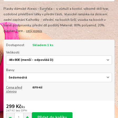
Plavky dámské Alexis - Eurofala - s výztuží a kosticí, výborně drží tvar,
ozdobné překřížení látky v přední části, klasické ramínka na zkrácení,
zadní zapínání Kalhotky: - střední, na bocích širší, vsuvka na bocích v
barvě podprsenky, přední díl podšitý Materiál: 80% polyamid, 20%
elastan Bare...
celý popis
Dostupnost
Skladem 1 ks
Velikosti:
Barvy:
Cena před
879 Kč
slevou
299 Kč
/
ks
247 Kč
bez DPH
Přidat do košíku