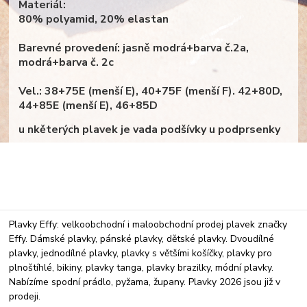
Materiál:
80% polyamid, 20% elastan
Barevné provedení: jasně modrá+barva č.2a,
modrá+barva č. 2c
Vel.: 38+75E (menší E), 40+75F (menší F). 42+80D,
44+85E (menší E), 46+85D
u nkěterých plavek je vada podšívky u podprsenky
Plavky Effy: velkoobchodní i maloobchodní prodej plavek značky
Effy. Dámské plavky, pánské plavky, dětské plavky. Dvoudílné
plavky, jednodílné plavky, plavky s většími košíčky, plavky pro
plnoštíhlé, bikiny, plavky tanga, plavky brazilky, módní plavky.
Nabízíme spodní prádlo, pyžama, župany. Plavky 2026 jsou již v
prodeji.