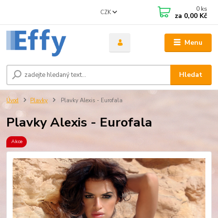
0
ks
CZK
za
0,00 Kč
Menu
Hledat
Úvod
Plavky
Plavky Alexis - Eurofala
Plavky Alexis - Eurofala
Akce