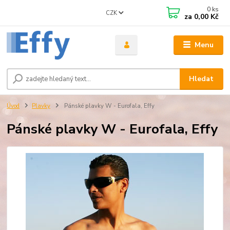
0
ks
CZK
za
0,00 Kč
Menu
Hledat
Úvod
Plavky
Pánské plavky W - Eurofala, Effy
Pánské plavky W - Eurofala, Effy