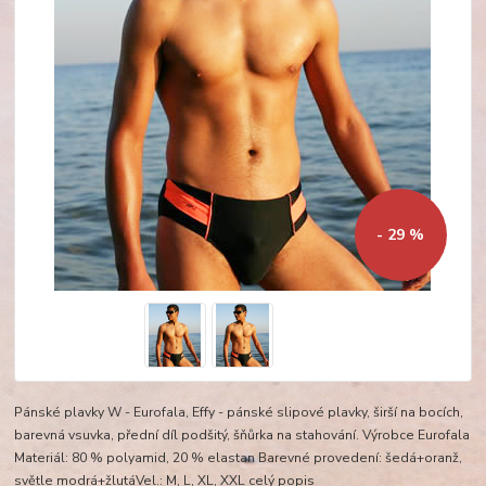
- 29 %
Pánské plavky W - Eurofala, Effy - pánské slipové plavky, širší na bocích,
barevná vsuvka, přední díl podšitý, šňůrka na stahování. Výrobce Eurofala
Materiál: 80 % polyamid, 20 % elastan Barevné provedení: šedá+oranž,
světle modrá+žlutáVel.: M, L, XL, XXL
celý popis