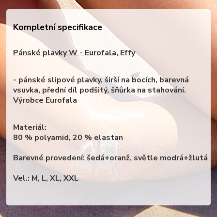
Kompletní specifikace
Pánské plavky W - Eurofala, Effy
- pánské slipové plavky, širší na bocích, barevná
vsuvka, přední díl podšitý, šňůrka na stahování.
Výrobce Eurofala
Materiál:
80 % polyamid, 20 % elastan
Barevné provedení: šedá+oranž, světle modrá+žlutá
Vel.: M, L, XL, XXL