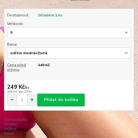
Dostupnost
Skladem 1 ks
Velikosti:
Barvy:
Cena před
349 Kč
slevou
249 Kč
/
ks
206 Kč
bez DPH
Přidat do košíku
Číslo produktu:
307
Výrobce:
Eurofala
Velikost:
S
Barva:
světle modrá+žlutá