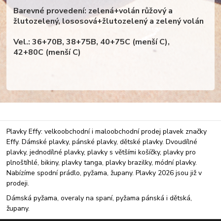
Barevné provedení: zelená+volán růžový a
žlutozelený, lososová+žlutozelený a zelený volán
Vel.: 36+70B, 38+75B, 40+75C (menší C),
42+80C (menší C)
Plavky Effy: velkoobchodní i maloobchodní prodej plavek značky
Effy. Dámské plavky, pánské plavky, dětské plavky. Dvoudílné
plavky, jednodílné plavky, plavky s většími košíčky, plavky pro
plnoštíhlé, bikiny, plavky tanga, plavky brazilky, módní plavky.
Nabízíme spodní prádlo, pyžama, župany. Plavky 2026 jsou již v
prodeji.
Dámská pyžama, overaly na spaní, pyžama pánská i dětská,
župany.