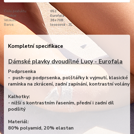
Číslo produktu:
052
Výrobce:
Eurofala
Velikost:
36+70B
Barva:
lososová - 3L
Kompletní specifikace
Dámské plavky dvoudílné Lucy - Eurofala
Podprsenka
- push-up podprsenka, polštářky k vyjmutí, klasické
ramínka na zkrácení, zadní zapínání, kontrastní volány
Kalhotky:
- nižší s kontrastním řasením, přední i zadní díl
podšitý
Materiál:
80% polyamid, 20% elastan