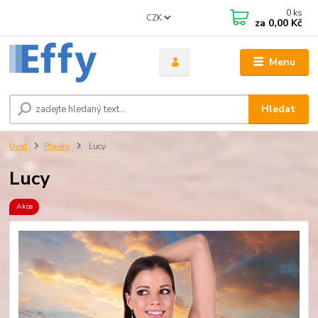
0
ks
CZK
za
0,00 Kč
Menu
Hledat
Úvod
Plavky
Lucy
Lucy
Akce