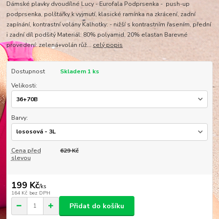
Dámské plavky dvoudílné Lucy - Eurofala Podprsenka - push-up
podprsenka, polštářky k vyjmutí, klasické ramínka na zkrácení, zadní
zapínání, kontrastní volány Kalhotky: - nižší s kontrastním řasením, přední
i zadní díl podšitý Materiál: 80% polyamid, 20% elastan Barevné
provedení: zelená+volán růž...
celý popis
Dostupnost
Skladem 1 ks
Velikosti:
Barvy:
Cena před
629 Kč
slevou
199 Kč
/
ks
164 Kč
bez DPH
Přidat do košíku