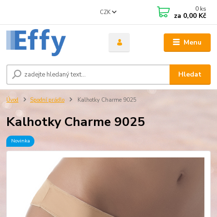
0
ks
CZK
za
0,00 Kč
Menu
Hledat
Úvod
Spodní prádlo
Kalhotky Charme 9025
Kalhotky Charme 9025
Novinka