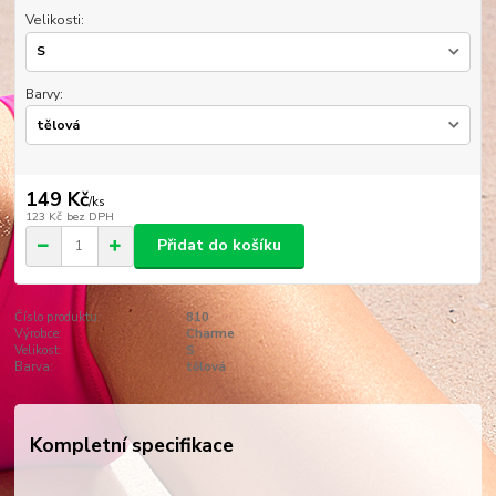
Velikosti:
Barvy:
149 Kč
/
ks
123 Kč
bez DPH
Přidat do košíku
Číslo produktu:
810
Výrobce:
Charme
Velikost:
S
Barva:
tělová
Kompletní specifikace