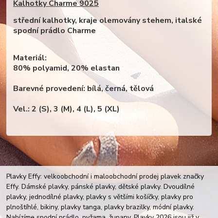
Kalhotky Charme 9025
střední kalhotky, kraje olemovány stehem, italské
spodní prádlo Charme
Materiál:
80% polyamid, 20% elastan
Barevné provedení: bílá, černá, tělová
Vel.: 2 (S), 3 (M), 4 (L), 5 (XL)
Plavky Effy: velkoobchodní i maloobchodní prodej plavek značky
Effy. Dámské plavky, pánské plavky, dětské plavky. Dvoudílné
plavky, jednodílné plavky, plavky s většími košíčky, plavky pro
plnoštíhlé, bikiny, plavky tanga, plavky brazilky, módní plavky.
Nabízíme spodní prádlo, pyžama, župany. Plavky 2026 jsou již v