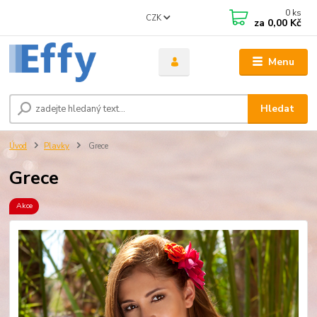
0
ks
CZK
za
0,00 Kč
Menu
Hledat
Úvod
Plavky
Grece
Grece
Akce