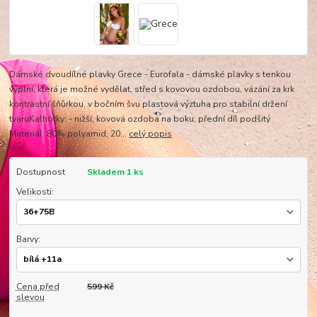
Dámské dvoudílné plavky Grece - Eurofala - dámské plavky s tenkou
výplní, která je možné vydělat, střed s kovovou ozdobou, vázání za krk
kontrastní šňůrkou, v bočním švu plastová výztuha pro stabilní držení
tvaruKalhotky: - nižší, kovová ozdoba na boku, přední díl podšitý
Materiál: 80% polyamid, 20...
celý popis
Dostupnost
Skladem 1 ks
Velikosti:
Barvy:
Cena před
599 Kč
slevou