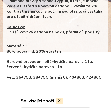
- dámské plavky s tenkou výplní, která je možné
vydělat, střed s kovovou ozdobou, vázání za krk
kontrastní šňůrkou, v bočním švu plastová výztuha
pro stabilní držení tvaru
Kalhotky:
- nižší, kovová ozdoba na boku, přední díl podšitý
Materiál:
80% polyamid, 20% elastan
Barevné provedení
: bílá+kytička barevná 11a,
červená+kytička barevná 11b
Vel.: 36+75B, 38+75C (menší C), 40+80B, 42+80C
Související zboží
3