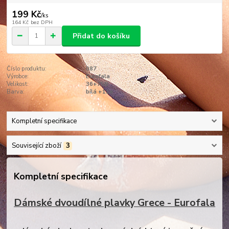
199 Kč
/
ks
164 Kč
bez DPH
Přidat do košíku
Číslo produktu:
087
Výrobce:
Eurofala
Velikost:
36+75B
Barva:
bílá +11a
Kompletní specifikace
Související zboží
3
Kompletní specifikace
Dámské dvoudílné plavky Grece - Eurofala