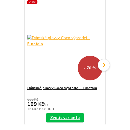
Akce
- 70 %
Dámské plavky Coco výprodej - Eurofala
Plavky Glori
669 Kč
669 Kč
199 Kč
299 Kč
/
ks
/
ks
164 Kč
bez DPH
247 Kč
bez 
Zvolit variantu