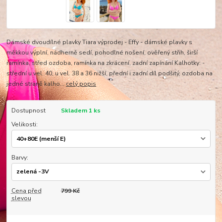
Dámské dvoudílné plavky Tiara výprodej - Effy - dámské plavky s
měkkou výplní, nádherně sedí, pohodlné nošení, ověřený střih, širší
ramínka, střed ozdoba, ramínka na zkrácení, zadní zapínání Kalhotky: -
střední u vel. 40, u vel. 38 a 36 nižší, přední i zadní díl podšitý, ozdoba na
jedné straně kalho...
celý popis
Dostupnost
Skladem 1 ks
Velikosti:
Barvy:
Cena před
799 Kč
slevou