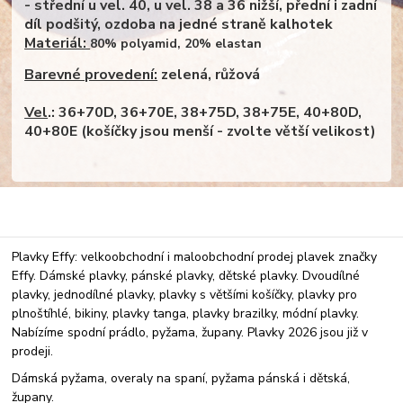
- střední u vel. 40, u vel. 38 a 36 nižší, přední i zadní
díl podšitý, ozdoba na jedné straně kalhotek
Materiál:
80% polyamid, 20% elastan
Barevné provedení:
zelená, růžová
Vel
.: 36+70D, 36+70E, 38+75D, 38+75E, 40+80D,
40+80E (košíčky jsou menší - zvolte větší velikost)
Plavky Effy: velkoobchodní i maloobchodní prodej plavek značky
Effy. Dámské plavky, pánské plavky, dětské plavky. Dvoudílné
plavky, jednodílné plavky, plavky s většími košíčky, plavky pro
plnoštíhlé, bikiny, plavky tanga, plavky brazilky, módní plavky.
Nabízíme spodní prádlo, pyžama, župany. Plavky 2026 jsou již v
prodeji.
Dámská pyžama, overaly na spaní, pyžama pánská i dětská,
župany.