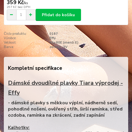
359 Kč
/
ks
297 Kč
bez DPH
Přidat do košíku
Číslo produktu:
0187
Výrobce:
Effy
Velikost:
40+80E (menší E)
Barva:
zelená -3V
Kompletní specifikace
Dámské dvoudílné plavky Tiara výprodej -
Effy
- dámské plavky s měkkou výplní, nádherně sedí,
pohodlné nošení, ověřený střih, širší ramínka, střed
ozdoba, ramínka na zkrácení, zadní zapínání
Kalhotky: