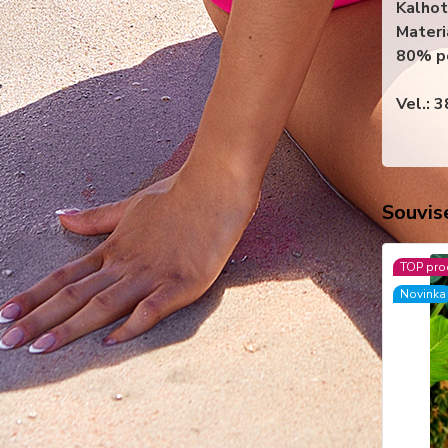
Kalhot
Materi
80% p
Vel.:
Souvise
TOP pro
Novinka