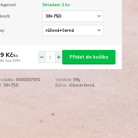
tupnost
Skladem 2 ks
kosti:
vy:
9 Kč
/
ks
Přidat do košíku
 Kč
bez DPH
roduktu:
0000007001
Výrobce:
Effy
t:
38+75D
Barva:
růžová+černá