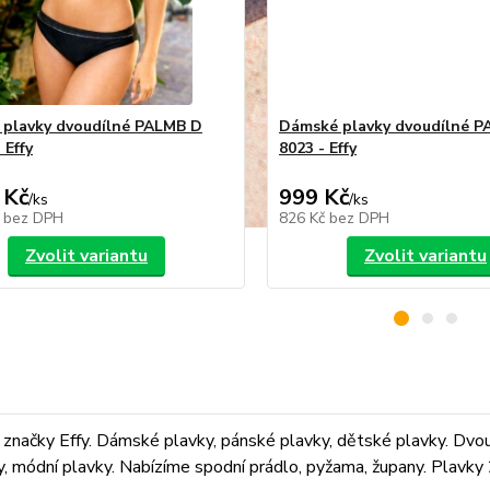
plavky dvoudílné PALMB D
Dámské plavky dvoudílné 
 Effy
8023 - Effy
 Kč
999 Kč
/
ks
/
ks
č
bez DPH
826 Kč
bez DPH
Zvolit variantu
Zvolit variantu
značky Effy. Dámské plavky, pánské plavky, dětské plavky. Dvoudí
ky, módní plavky. Nabízíme spodní prádlo, pyžama, župany. Plavky 2