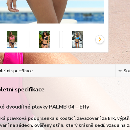
etní specifikace
Sou
etní specifikace
é dvoudílné plavky PALMB 04 - Effy
ká plavková podprsenka s kosticí, zavazování za krk, výpl
vání na zádech, ověřený střih, který krásně sedí, vzadu na 