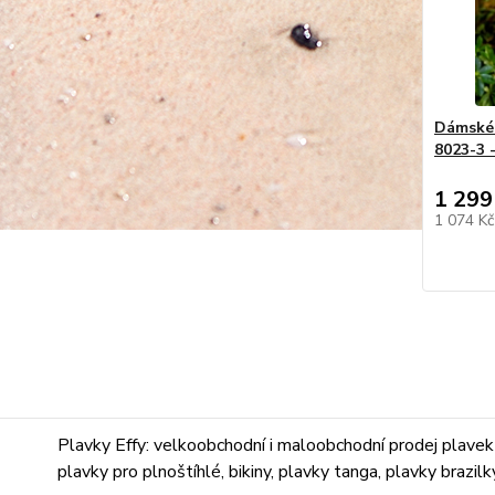
Dámské 
8023-3 -
1 299
1 074 K
Plavky Effy: velkoobchodní i maloobchodní prodej plavek 
plavky pro plnoštíhlé, bikiny, plavky tanga, plavky brazil