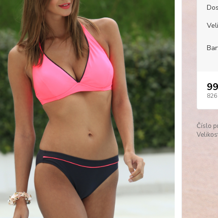
Dos
Veli
Bar
99
826
Číslo p
Velikos