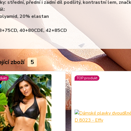
ky:
střední, přední i zadní díl podšitý, kontrastní lem, znač
ál:
olyamid, 20% elastan
 38+75CD, 40+80CDE, 42+85CD
jící zboží
5
dukt
TOP produkt