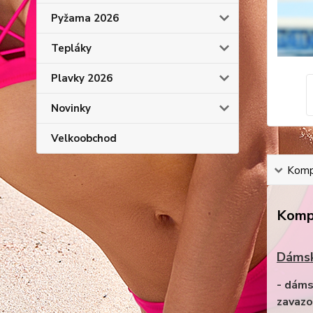
Pyžama 2026
Tepláky
Plavky 2026
Novinky
Velkoobchod
Kompl
Kompl
Dámsk
- dáms
zavazo