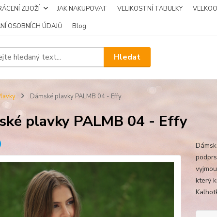
ÁCENÍ ZBOŽÍ
JAK NAKUPOVAT
VELIKOSTNÍ TABULKY
VELKO
NÍ OSOBNÍCH ÚDAJŮ
Blog
Hledat
lavky
Dámské plavky PALMB 04 - Effy
ké plavky PALMB 04 - Effy
Dámské
podprs
vyjmou
který 
Kalhotk