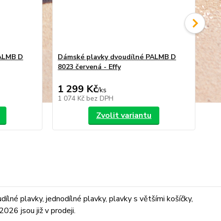
PALMB D
Dámské plavky dvoudílné PALMB D
Dá
8023 červená - Effy
Eff
1 299 Kč
9
/
ks
1 074 Kč
bez DPH
82
Zvolit variantu
lné plavky, jednodílné plavky, plavky s většími košíčky,
026 jsou již v prodeji.