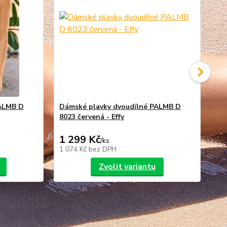
PALMB D
Dámské plavky dvoudílné PALMB D
Dá
8023 červená - Effy
Eff
1 299 Kč
9
/
ks
1 074 Kč
bez DPH
82
Zvolit variantu