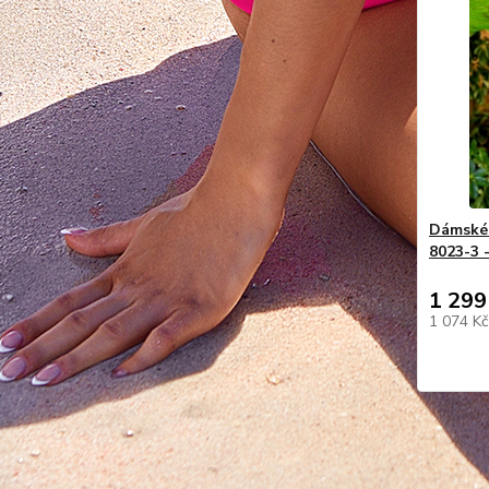
Dámské 
8023-3 -
1 299
1 074 K