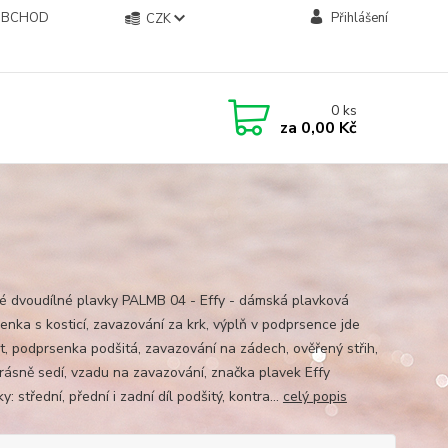
OBCHOD
Přihlášení
CZK
0
ks
za
0,00 Kč
 dvoudílné plavky PALMB 04 - Effy - dámská plavková
enka s kosticí, zavazování za krk, výplň v podprsence jde
t, podprsenka podšitá, zavazování na zádech, ověřený střih,
krásně sedí, vzadu na zavazování, značka plavek Effy
y: střední, přední i zadní díl podšitý, kontra...
celý popis