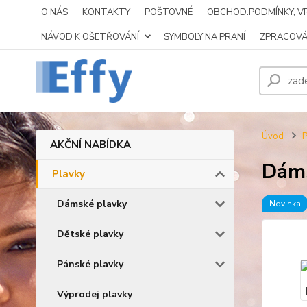
O NÁS
KONTAKTY
POŠTOVNÉ
OBCHOD.PODMÍNKY, VR
NÁVOD K OŠETŘOVÁNÍ
SYMBOLY NA PRANÍ
ZPRACOVÁ
Úvod
P
AKČNÍ NABÍDKA
Dáms
Plavky
Dámské plavky
Novinka
Dětské plavky
Pánské plavky
Výprodej plavky