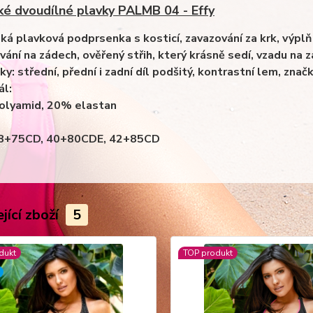
é dvoudílné plavky PALMB 04 - Effy
ká plavková podprsenka s kosticí, zavazování za krk, výpl
vání na zádech, ověřený střih, který krásně sedí, vzadu na 
ky:
střední, přední i zadní díl podšitý, kontrastní lem, znač
ál:
olyamid, 20% elastan
 38+75CD, 40+80CDE, 42+85CD
jící zboží
5
dukt
TOP produkt