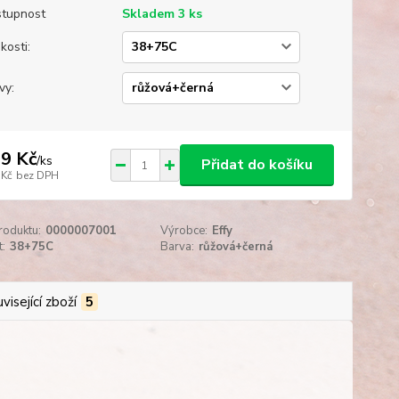
tupnost
Skladem 3 ks
kosti:
vy:
9 Kč
/
ks
Přidat do košíku
 Kč
bez DPH
roduktu:
0000007001
Výrobce:
Effy
t:
38+75C
Barva:
růžová+černá
visející zboží
5