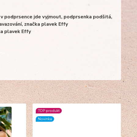
ň v podprsence jde vyjmout, podprsenka podšitá,
zavazování, značka plavek Effy
ka plavek Effy
TOP produkt
No
Novinka