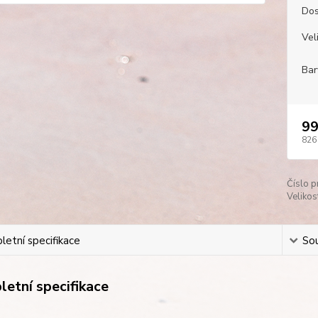
Dos
Veli
Bar
99
826
Číslo p
Velikos
etní specifikace
Sou
etní specifikace