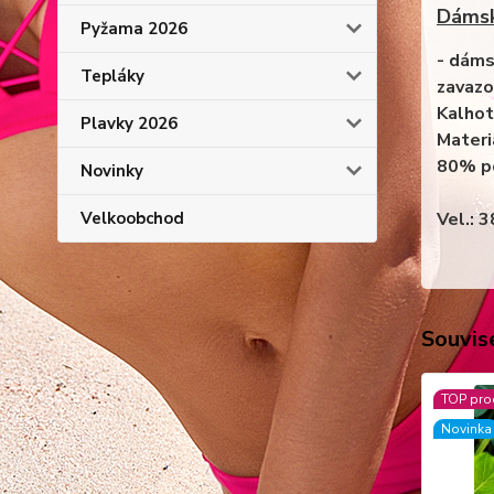
Dámsk
Pyžama 2026
- dáms
Tepláky
zavazo
Kalhot
Plavky 2026
Materi
80% p
Novinky
Velkoobchod
Vel.:
Souvise
TOP pro
Novinka