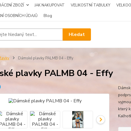
ÁCENÍ ZBOŽÍ
JAK NAKUPOVAT
VELIKOSTNÍ TABULKY
VELKO
NÍ OSOBNÍCH ÚDAJŮ
Blog
Hledat
lavky
Dámské plavky PALMB 04 - Effy
ké plavky PALMB 04 - Effy
Dámské
podprs
vyjmou
který 
Kalhotk