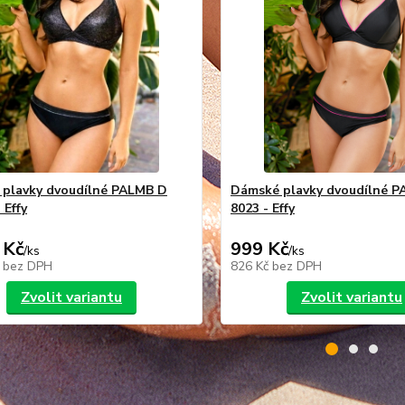
plavky dvoudílné PALMB D
Dámské plavky dvoudílné 
 Effy
8023 - Effy
 Kč
999 Kč
/
ks
/
ks
č
bez DPH
826 Kč
bez DPH
Zvolit variantu
Zvolit variantu