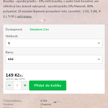
Brazilky - spodní prádlo - Effy nižší brazilky, v zadní části bezešvé, jen
středový šev, krásně vykrojené, spodní prádlo Effy Materiál: 80%
polyamid, 20 elastan Barevné provedení: bílá, černáVel.: 2 (S), 3 (M), 4
(L), 5 (XL)
celý popis
Dostupnost
Skladem 2 ks
Velikosti:
Barvy:
149 Kč
/
ks
123 Kč
bez DPH
Přidat do košíku
Číslo produktu:
6783
Výrobce:
Charme