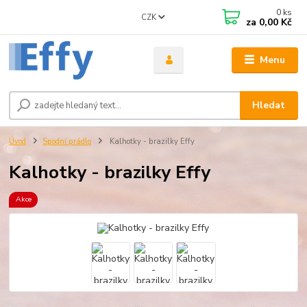
0
ks
CZK
za
0,00 Kč
Menu
Hledat
Úvod
Spodní prádlo
Kalhotky - brazilky Effy
Kalhotky - brazilky Effy
Akce