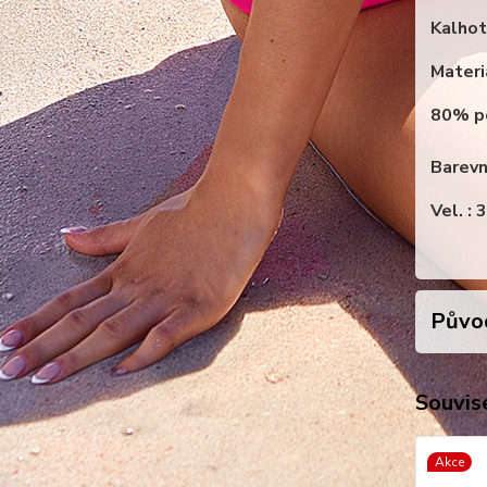
Kalhot
Materi
80% p
Barevn
Vel. :
Původ
Souvise
Akce