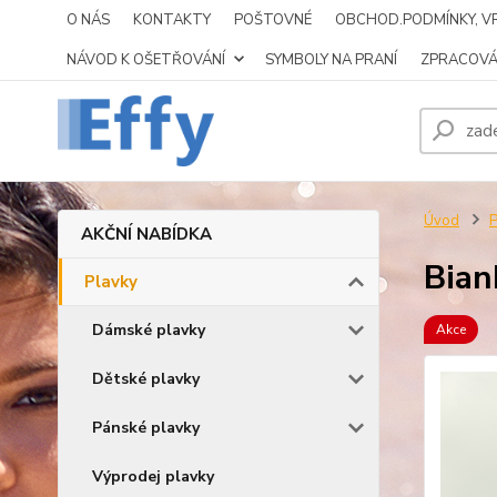
O NÁS
KONTAKTY
POŠTOVNÉ
OBCHOD.PODMÍNKY, VR
NÁVOD K OŠETŘOVÁNÍ
SYMBOLY NA PRANÍ
ZPRACOVÁ
Úvod
P
AKČNÍ NABÍDKA
Bian
Plavky
Dámské plavky
Akce
Dětské plavky
Pánské plavky
Výprodej plavky