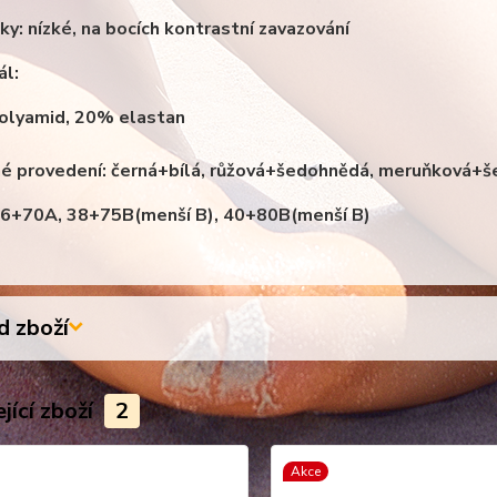
ky:
nízké, na bocích kontrastní zavazování
ál:
olyamid, 20% elastan
é provedení: černá+bílá, růžová+šedohnědá, meruňková
 36+70A, 38+75B(menší B), 40+80B(menší B)
 zboží
jící zboží
2
Akce