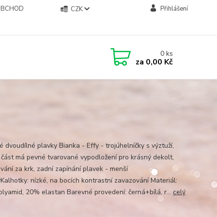
OBCHOD
Přihlášení
CZK
0
ks
za
0,00 Kč
 dvoudílné plavky Bianka - Effy - trojúhelníčky s výztuží,
 část má pevné tvarované vypodložení pro krásný dekolt,
vání za krk, zadní zapínání plavek - menší
yKalhotky: nízké, na bocích kontrastní zavazování Materiál:
lyamid, 20% elastan Barevné provedení: černá+bílá, r...
celý