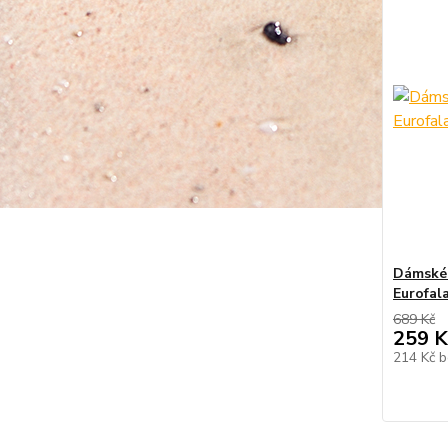
Dámské 
Eurofal
689 Kč
259 K
214 Kč
b