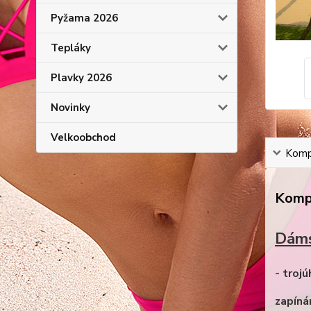
Pyžama 2026
Tepláky
Plavky 2026
Novinky
Velkoobchod
Kompl
Kompl
Dáms
- troj
zapíná