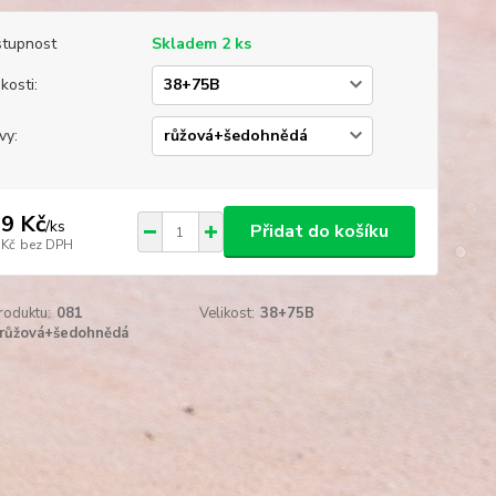
tupnost
Skladem 2 ks
kosti:
vy:
9 Kč
/
ks
Přidat do košíku
 Kč
bez DPH
roduktu:
081
Velikost:
38+75B
růžová+šedohnědá