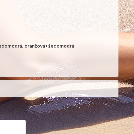
+šedomodrá, oranžová+šedomodrá