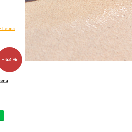
- 63 %
eona