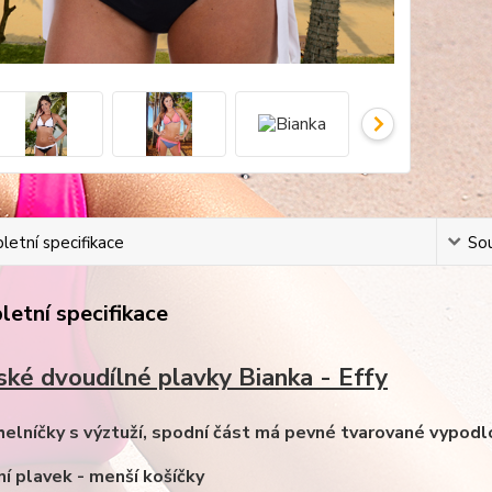
etní specifikace
Sou
etní specifikace
ké dvoudílné plavky Bianka - Effy
úhelníčky s výztuží, spodní část má pevné tvarované vypodlo
ní plavek - menší košíčky