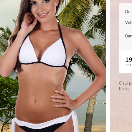
Dos
Veli
Bar
19
164
Číslo p
Barva: