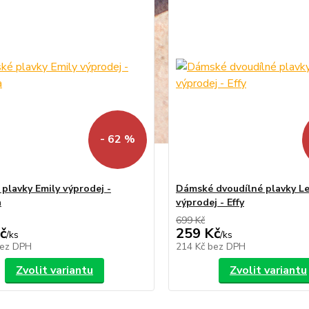
- 62 %
plavky Emily výprodej -
Dámské dvoudílné plavky L
a
výprodej - Effy
699 Kč
č
259 Kč
/
ks
/
ks
ez DPH
214 Kč
bez DPH
Zvolit variantu
Zvolit variantu