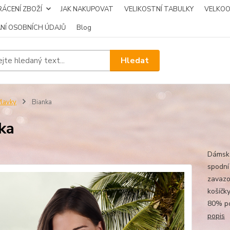
ÁCENÍ ZBOŽÍ
JAK NAKUPOVAT
VELIKOSTNÍ TABULKY
VELKO
NÍ OSOBNÍCH ÚDAJŮ
Blog
Hledat
lavky
Bianka
ka
Dámské
spodní
zavazo
košíčk
80% po
popis