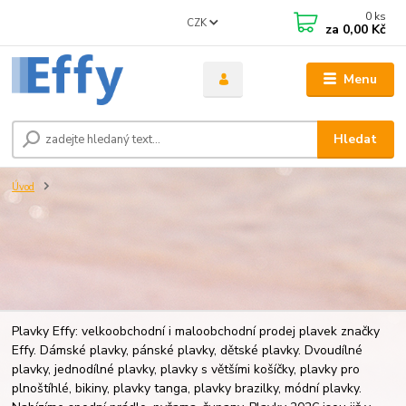
0
ks
CZK
za
0,00 Kč
Menu
Hledat
Úvod
Plavky Effy: velkoobchodní i maloobchodní prodej plavek značky
Effy. Dámské plavky, pánské plavky, dětské plavky. Dvoudílné
plavky, jednodílné plavky, plavky s většími košíčky, plavky pro
plnoštíhlé, bikiny, plavky tanga, plavky brazilky, módní plavky.