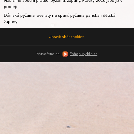
Nabízíme spodní prádlo, pyžama, župany. Plavky 2026 jsou již v
prodeji.
Dámská pyžama, overaly na spaní, pyžama pánská i dětská,
župany.
Upravit sběr cookies.
Vytvořeno na
Eshop-rychle.cz